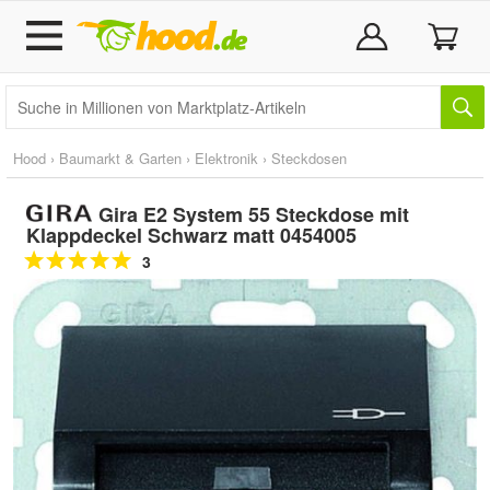
Hood
›
Baumarkt & Garten
›
Elektronik
›
Steckdosen
Gira E2 System 55 Steckdose mit
Klappdeckel Schwarz matt 0454005
3