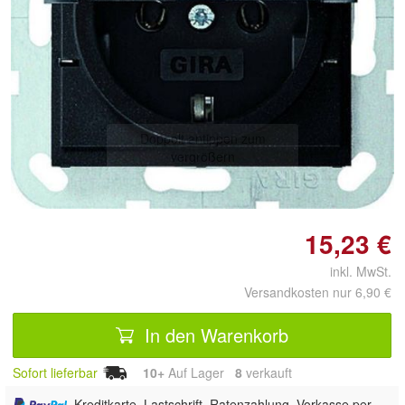
Doppelt antippen zum
vergrößern
15,23 €
inkl. MwSt.
Versandkosten nur 6,90 €
In den Warenkorb
Sofort lieferbar
10+
Auf Lager
8
 verkauft
, Kreditkarte, Lastschrift, Ratenzahlung, Vorkasse per