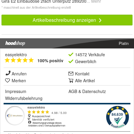
Gira E2 Einbaudose 2fach Unterputz 289200
... Mehr
* maschinell aus der Artikelbeschreibung erstellt
Artikelbeschreibung anzeigen
Platin
easyelektro
14572 Verkäufe
100% positiv
Gewerblich
Anrufen
Kontakt
Merken
Alle Artikel
Impressum
AGB
&
Datenschutz
Widerrufsbelehrung