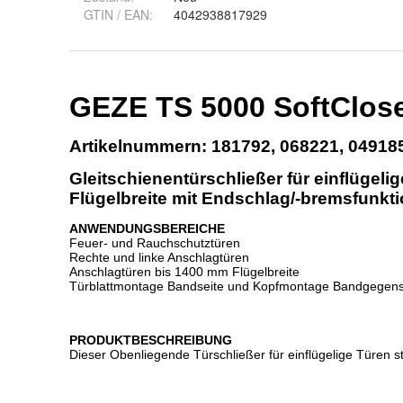
GTIN / EAN:
4042938817929