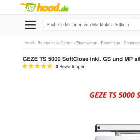
Hood
›
Baumarkt & Garten
›
Eisenwaren
›
Beschläge
›
Sonstige
GEZE TS 5000 SoftClose inkl. GS und MP sil
3
Bewertungen