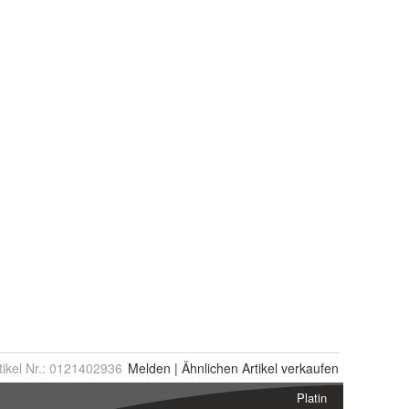
tikel Nr.:
0121402936
Melden
|
Ähnlichen
Artikel verkaufen
Platin