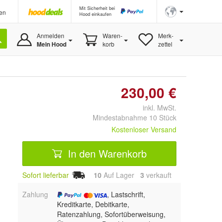
Mit Sicherheit bei
en
Hood einkaufen
Anmelden
Waren-
Merk-
Mein Hood
korb
zettel
230,00 €
inkl. MwSt.
Mindestabnahme 10 Stück
Kostenloser Versand
In den Warenkorb
Sofort lieferbar
10
Auf Lager
3
 verkauft
Zahlung
, Lastschrift,
Kreditkarte, Debitkarte,
Ratenzahlung, Sofortüberweisung,