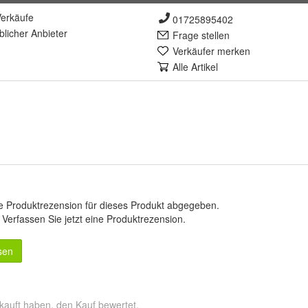
erkäufe
01725895402
lich
er Anbieter
Frage stellen
Verkäufer merken
Alle Artikel
e Produktrezension für dieses Produkt abgegeben.
.
Verfassen Sie jetzt eine Produktrezension
.
sen
kauft haben, den Kauf bewertet.