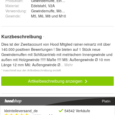
Produktart
:
Gewindemuffe, Einschraubmutter, Eindrehmuffe
Material
:
Edelstahl, V2A
Verwendung
:
Gewindemuffe, Möbel, Tische, Schraubkontakt
Gewinde
:
M5, M6, M8 und M10
Kurzbeschreibung
*
Dies ist der Zweitaccount von Hood Mitglied rainer-reinartz mit über
140.000 positiven Bewertungen ! Sie bieten auf 1 Stück neue
Gewindemuffen mit Schlitzantrieb mit metrischem Innengewinde und
außen mit Holzgewinde !!!!! Maße !!!! M5: Außengewinde Ø 10 mm
Länge 12 mm M6: Außengewinde Ø
... Mehr
* maschinell aus der Artikelbeschreibung erstellt
Artikelbeschreibung anzeigen
Platin
kleinteileversand_de
54542 Verkäufe