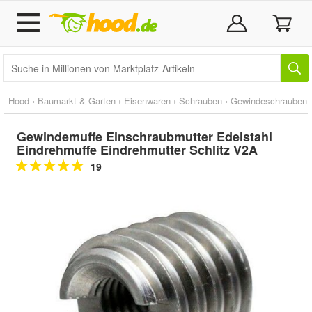
Hood
›
Baumarkt & Garten
›
Eisenwaren
›
Schrauben
›
Gewindeschrauben
Gewindemuffe Einschraubmutter Edelstahl
Eindrehmuffe Eindrehmutter Schlitz V2A
19