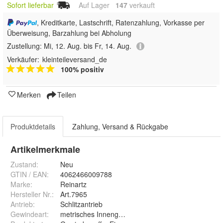
Sofort lieferbar
Auf Lager
147
 verkauft
, Kreditkarte, Lastschrift, Ratenzahlung, Vorkasse per
Überweisung, Barzahlung bei Abholung
Zustellung:
Mi, 12. Aug. bis Fr, 14. Aug.
Verkäufer:
kleinteileversand_de
100% positiv
Merken
Teilen
Produktdetails
Zahlung, Versand & Rückgabe
Artikelmerkmale
Zustand:
Neu
GTIN / EAN:
4062466009788
Marke:
Reinartz
Hersteller Nr.:
Art.7965
Antrieb
:
Schlitzantrieb
Gewindeart
:
metrisches Innengewinde, außen Holzgewinde