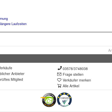
Ar
erkäufe
03578/3748038
lich
er Anbieter
Frage stellen
rüft
es Mitglied
Verkäufer merken
Alle Artikel
108526