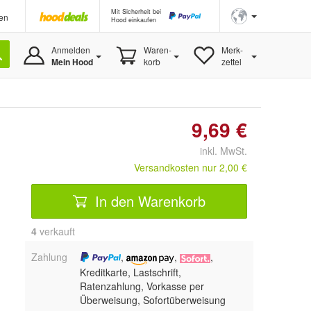
Mit Sicherheit bei
en
Hood einkaufen
Anmelden
Waren-
Merk-
Mein Hood
korb
zettel
9,69 €
inkl. MwSt.
Versandkosten nur 2,00 €
In den Warenkorb
4
 verkauft
Zahlung
,
,
,
Kreditkarte, Lastschrift,
Ratenzahlung, Vorkasse per
Überweisung, Sofortüberweisung