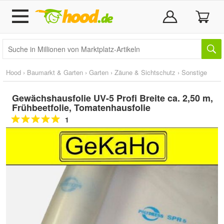
Hood
›
Baumarkt & Garten
›
Garten
›
Zäune & Sichtschutz
›
Sonstige
Gewächshausfolie UV-5 Profi Breite ca. 2,50 m,
Frühbeetfolie, Tomatenhausfolie
1