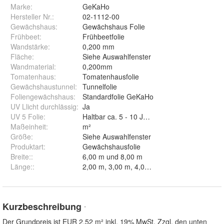
Marke:
GeKaHo
Hersteller Nr.:
02-1112-00
Gewächshaus
:
Gewächshaus Folie
Frühbeet
:
Frühbeetfolie
Wandstärke
:
0,200 mm
Fläche
:
Siehe Auswahlfenster
Wandmaterial
:
0,200mm
Tomatenhaus
:
Tomatenhausfolie
Gewächshaustunnel
:
Tunnelfolie
Foliengewächshaus
:
Standardfolie GeKaHo
UV Llicht durchlässig
:
Ja
UV 5 Folie
:
Haltbar ca. 5 - 10 Jahre
Maßeinheit
:
m²
Größe
:
Siehe Auswahlfenster
Produktart
:
Gewächshausfolie
Breite:
:
6,00 m und 8,00 m
Länge:
:
2,00 m, 3,00 m, 4,00 m, 5,00 m, 6,00 m, 7,
Kurzbeschreibung
*
Der Grundpreis ist EUR 2,52 m² inkl. 19% MwSt. Zzgl. den unten