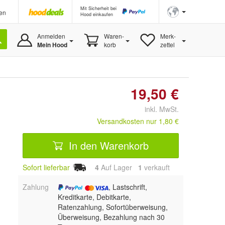
Mit Sicherheit bei
en
Hood einkaufen
Anmelden
Waren-
Merk-
Mein Hood
korb
zettel
19,50 €
inkl. MwSt.
Versandkosten nur 1,80 €
In den Warenkorb
Sofort lieferbar
4
Auf Lager
1
 verkauft
Zahlung
, Lastschrift,
Kreditkarte, Debitkarte,
Ratenzahlung, Sofortüberweisung,
Überweisung, Bezahlung nach 30