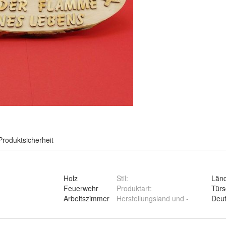
Produktsicherheit
Holz
Stil
:
Länd
Feuerwehr
Produktart
:
Türs
Arbeitszimmer
Herstellungsland und -
Deut