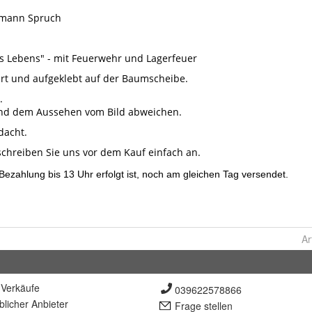
Ar
Verkäufe
039622578866
lich
er Anbieter
Frage stellen