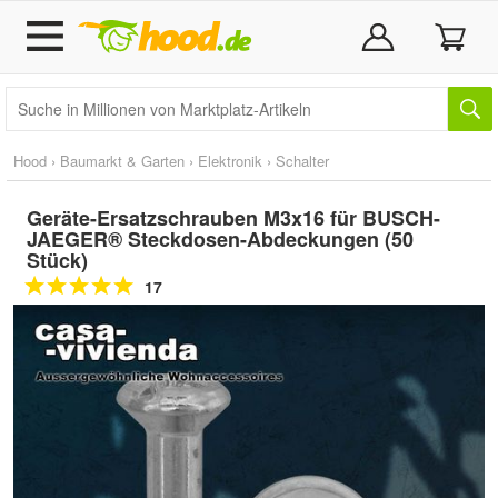
Hood
›
Baumarkt & Garten
›
Elektronik
›
Schalter
Geräte-Ersatzschrauben M3x16 für BUSCH-
JAEGER® Steckdosen-Abdeckungen (50
Stück)
17