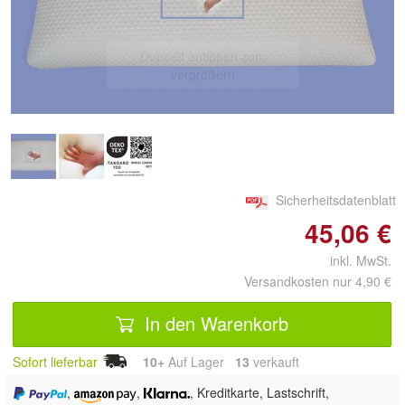
Doppelt antippen zum
vergrößern
Sicherheitsdatenblatt
45,06 €
inkl. MwSt.
Versandkosten nur 4,90 €
In den Warenkorb
Sofort lieferbar
10+
Auf Lager
13
 verkauft
,
,
, Kreditkarte, Lastschrift,