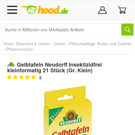
Hood
›
Baumarkt & Garten
›
Garten
›
Pflanzenpflege, Boden und Zubehör
›
Pflanzenschutz
Gelbtafeln Neudorff Insektizidfrei
kleinformatig 21 Stück (Gr. Klein)
2