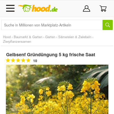
Hood
›
Baumarkt & Garten
›
Garten
›
Sämereien & Zwiebeln
›
Zierpflanzensamen
Gelbsenf Gründüngung 5 kg frische Saat
10