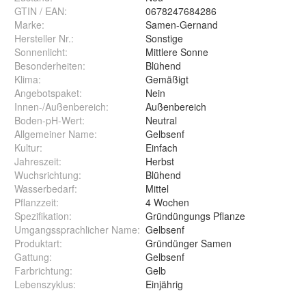
GTIN / EAN:
0678247684286
Marke:
Samen-Gernand
Hersteller Nr.:
Sonstige
Sonnenlicht
:
Mittlere Sonne
Besonderheiten
:
Blühend
Klima
:
Gemäßigt
Angebotspaket
:
Nein
Innen-/Außenbereich
:
Außenbereich
Boden-pH-Wert
:
Neutral
Allgemeiner Name
:
Gelbsenf
Kultur
:
Einfach
Jahreszeit
:
Herbst
Wuchsrichtung
:
Blühend
Wasserbedarf
:
Mittel
Pflanzzeit
:
4 Wochen
Spezifikation
:
Gründüngungs Pflanze
Umgangssprachlicher Name
:
Gelbsenf
Produktart
:
Gründünger Samen
Gattung
:
Gelbsenf
Farbrichtung
:
Gelb
Lebenszyklus
:
Einjährig