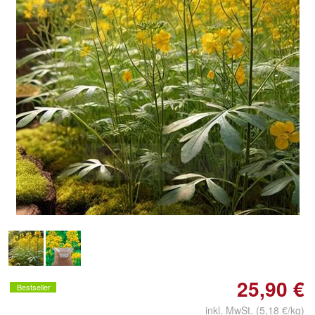
Doppelt antippen zum
vergrößern
25,90 €
Bestseller
inkl. MwSt. (5,18 €/kg)