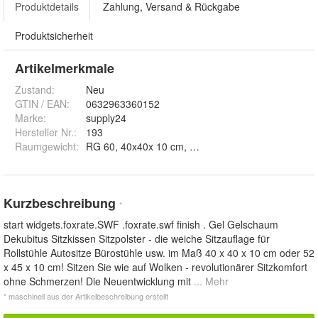
Produktdetails
Zahlung, Versand & Rückgabe
Produktsicherheit
Artikelmerkmale
Zustand:
Neu
GTIN / EAN:
0632963360152
Marke:
supply24
Hersteller Nr.:
193
Raumgewicht
:
RG 60, 40x40x 10 cm, ohne Bezug, RG 85, 40x40x
Kurzbeschreibung
*
start widgets.foxrate.SWF .foxrate.swf finish . Gel Gelschaum
Dekubitus Sitzkissen Sitzpolster - die weiche Sitzauflage für
Rollstühle Autositze Bürostühle usw. im Maß 40 x 40 x 10 cm oder 52
x 45 x 10 cm! Sitzen Sie wie auf Wolken - revolutionärer Sitzkomfort
ohne Schmerzen! Die Neuentwicklung mit
... Mehr
* maschinell aus der Artikelbeschreibung erstellt