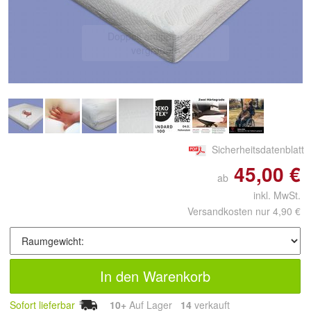
Doppelt antippen zum
vergrößern
Sicherheitsdatenblatt
45,00 €
ab
inkl. MwSt.
Versandkosten nur 4,90 €
In den Warenkorb
Sofort lieferbar
10+
Auf Lager
14
 verkauft