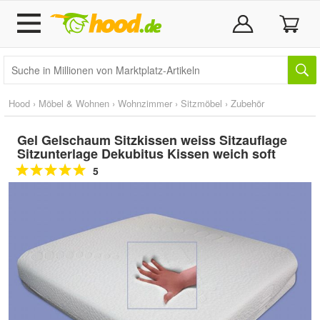
Hood
›
Möbel & Wohnen
›
Wohnzimmer
›
Sitzmöbel
›
Zubehör
Gel Gelschaum Sitzkissen weiss Sitzauflage
Sitzunterlage Dekubitus Kissen weich soft
5