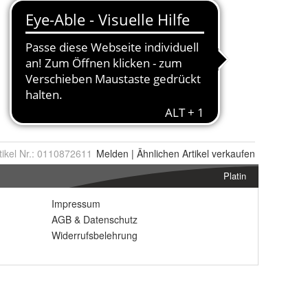
tikel Nr.:
0110872611
Melden
|
Ähnlichen
Artikel verkaufen
Platin
Impressum
AGB
&
Datenschutz
Widerrufsbelehrung