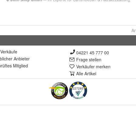
Ar
Verkäufe
04221 45 777 00
lich
er Anbieter
Frage stellen
rüft
es Mitglied
Verkäufer merken
Alle Artikel
227285