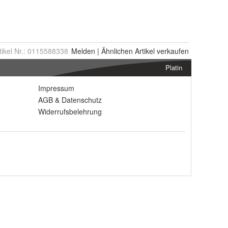
tikel Nr.:
0115588338
Melden
|
Ähnlichen
Artikel verkaufen
Platin
Impressum
AGB
&
Datenschutz
Widerrufsbelehrung