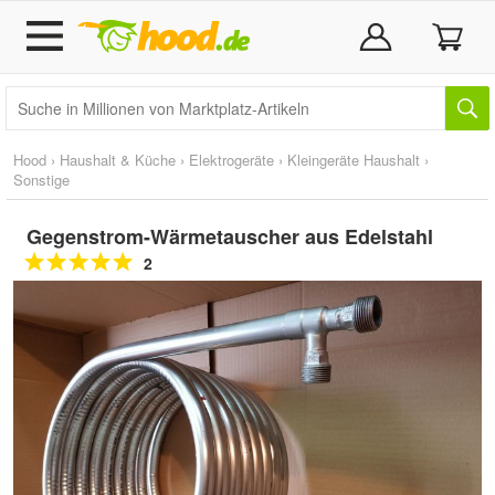
Hood
›
Haushalt & Küche
›
Elektrogeräte
›
Kleingeräte Haushalt
›
Sonstige
Gegenstrom-Wärmetauscher aus Edelstahl
2