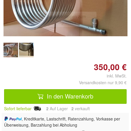
Doppelt antippen zum
vergrößern
350,00 €
inkl. MwSt.
Versandkosten nur 9,90 €
In den Warenkorb
Sofort lieferbar
2
Auf Lager
2
 verkauft
, Kreditkarte, Lastschrift, Ratenzahlung, Vorkasse per
Überweisung, Barzahlung bei Abholung