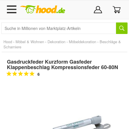
Hood
›
Möbel & Wohnen
›
Dekoration
›
Möbeldekoration
›
Beschläge &
Scharniere
Gasdruckfeder Kurzform Gasfeder
Klappenbeschlag Kompressionsfeder 60-80N
6