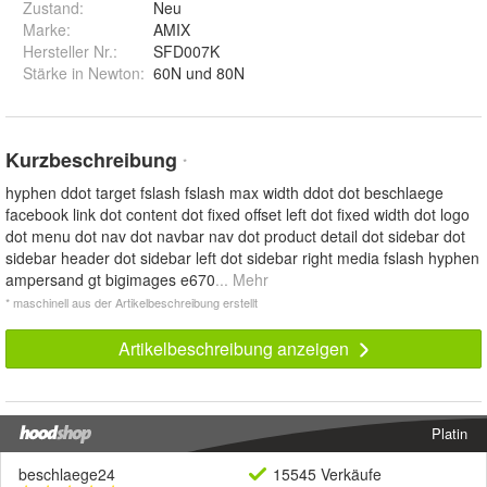
Zustand:
Neu
Marke:
AMIX
Hersteller Nr.:
SFD007K
Stärke in Newton
:
60N und 80N
Kurzbeschreibung
*
hyphen ddot target fslash fslash max width ddot dot beschlaege
facebook link dot content dot fixed offset left dot fixed width dot logo
dot menu dot nav dot navbar nav dot product detail dot sidebar dot
sidebar header dot sidebar left dot sidebar right media fslash hyphen
ampersand gt bigimages e670
... Mehr
* maschinell aus der Artikelbeschreibung erstellt
Artikelbeschreibung anzeigen
Platin
beschlaege24
15545 Verkäufe