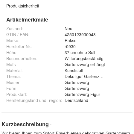
Produktsicherheit
Artikelmerkmale
Zustand:
Neu
GTIN / EAN:
4250123930043
Marke:
Rakso
Hersteller Nr.:
r0930
Höhe
:
37 cm ohne Seil
Besonderheiten
:
Witterungsbeständig
Motiv
:
Gartenzwerg erhängt
Material
:
Kunststoff
Thema
:
Dekofigur Gartenzwerge
Muster
:
Gartenzwerg
Form
:
Gartenzwerg
Produktart
:
Gartenzwerg Figur
Herstellungsland und -region
:
Deutschland
Kurzbeschreibung
*
Wir bieten Ihnen zum Sofort-Erwerb einen dekorativen Gartenzwerg