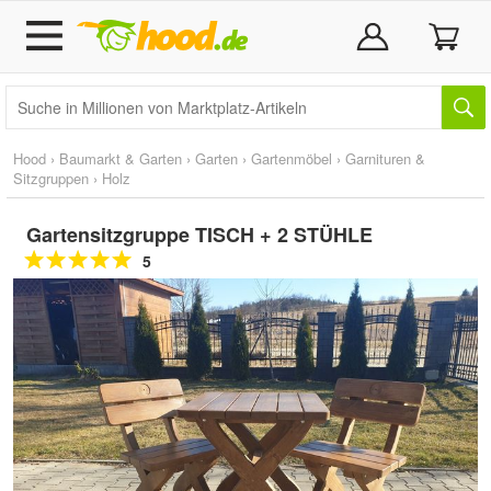
Hood
›
Baumarkt & Garten
›
Garten
›
Gartenmöbel
›
Garnituren &
Sitzgruppen
›
Holz
Gartensitzgruppe TISCH + 2 STÜHLE
5