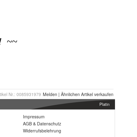
tikel Nr.:
0085931979
Melden
|
Ähnlichen
Artikel verkaufen
Platin
Impressum
AGB
&
Datenschutz
Widerrufsbelehrung