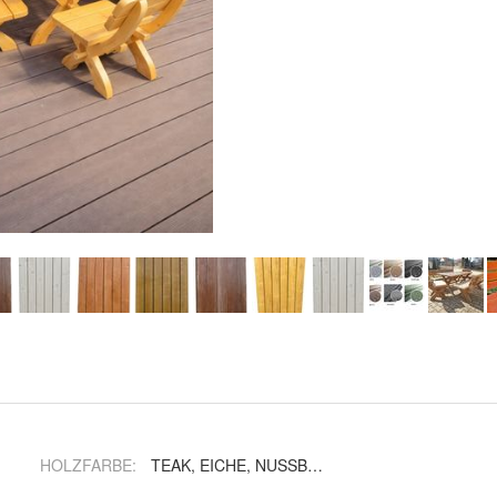
HOLZFARBE
:
TEAK, EICHE, NUSSBAUM, NATUR, PINIA, TEAK - ext