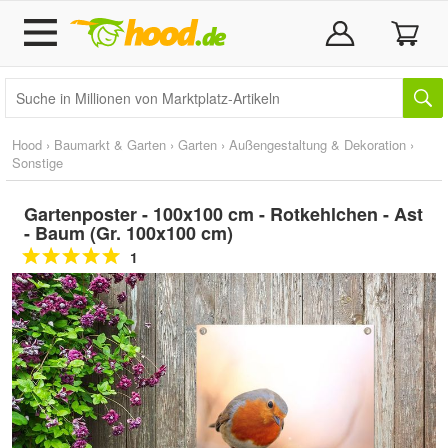
Hood
›
Baumarkt & Garten
›
Garten
›
Außengestaltung & Dekoration
›
Sonstige
Gartenposter - 100x100 cm - Rotkehlchen - Ast
- Baum (Gr. 100x100 cm)
1