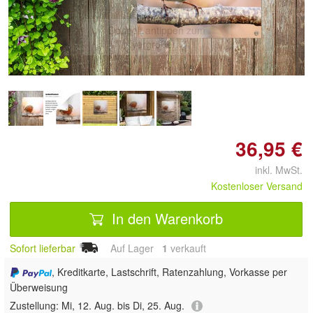
Doppelt antippen zum
vergrößern
36,95 €
inkl. MwSt.
Kostenloser Versand
In den Warenkorb
Sofort lieferbar
Auf Lager
1
 verkauft
, Kreditkarte, Lastschrift, Ratenzahlung, Vorkasse per
Überweisung
Zustellung:
Mi, 12. Aug. bis Di, 25. Aug.