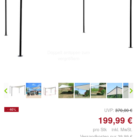
Doppelt antippen zum
vergrößern
- 46%
UVP:
370,00 €
199,99 €
pro Stk inkl. MwSt.
Versandkosten nur 39,99 €