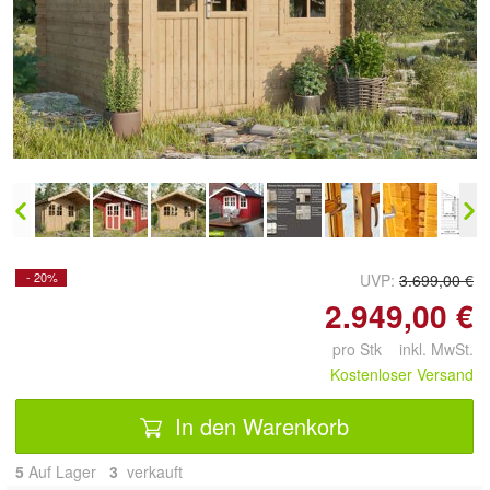
Doppelt antippen zum
vergrößern
- 20%
UVP:
3.699,00 €
2.949,00 €
pro Stk inkl. MwSt.
Kostenloser Versand
In den Warenkorb
5
Auf Lager
3
 verkauft