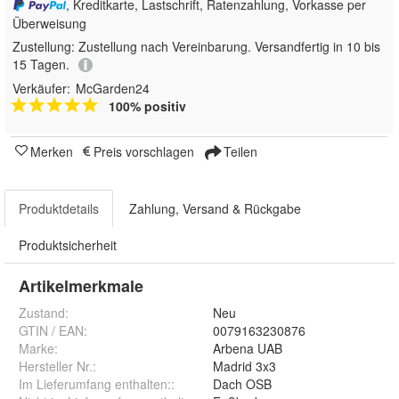
, Kreditkarte, Lastschrift, Ratenzahlung, Vorkasse per
Überweisung
Zustellung:
Zustellung nach Vereinbarung. Versandfertig in 10 bis
15 Tagen.
Verkäufer:
McGarden24
100% positiv
Merken
Preis vorschlagen
Teilen
Produktdetails
Zahlung, Versand & Rückgabe
Produktsicherheit
Artikelmerkmale
Zustand:
Neu
GTIN / EAN:
0079163230876
Marke:
Arbena UAB
Hersteller Nr.:
Madrid 3x3
Im Lieferumfang enthalten:
:
Dach OSB