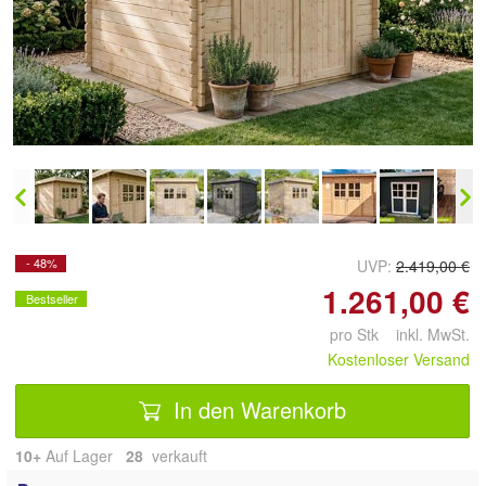
Doppelt antippen zum
vergrößern
- 48%
UVP:
2.419,00 €
1.261,00 €
Bestseller
pro Stk inkl. MwSt.
Kostenloser Versand
In den Warenkorb
10+
Auf Lager
28
 verkauft