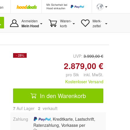
Mit Sicherheit bei
en
Hood einkaufen
Anmelden
Waren-
Merk-
Mein Hood
korb
zettel
- 28%
UVP:
3.999,00 €
2.879,00 €
pro Stk inkl. MwSt.
Kostenloser Versand
In den Warenkorb
7
Auf Lager
2
 verkauft
Zahlung
, Kreditkarte, Lastschrift,
Ratenzahlung, Vorkasse per