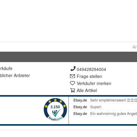
Ar
rkäufe
049428294004
lich
er Anbieter
Frage stellen
Verkäufer merken
Alle Artikel