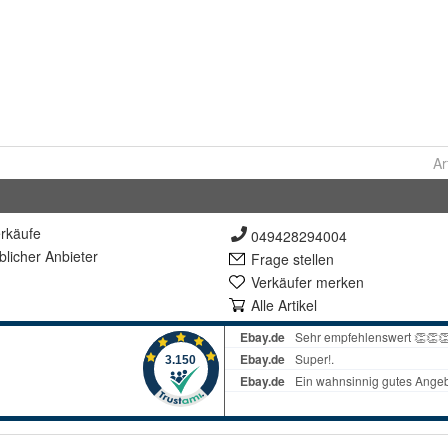
Ar
rkäufe
049428294004
lich
er Anbieter
Frage stellen
Verkäufer merken
Alle Artikel