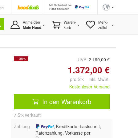
Mit Sicherheit bei
en
Hood einkaufen
Anmelden
Waren-
Merk-
Mein Hood
korb
zettel
- 38%
UVP:
2.199,00 €
1.372,00 €
pro Stk inkl. MwSt.
Kostenloser Versand
In den Warenkorb
7
 Stk verkauft
Zahlung
, Kreditkarte, Lastschrift,
Ratenzahlung, Vorkasse per