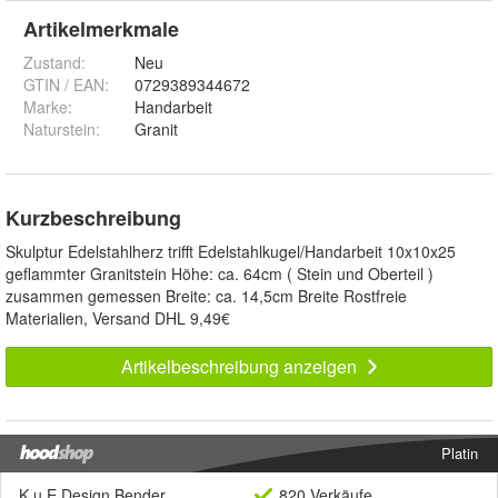
Artikelmerkmale
Zustand:
Neu
GTIN / EAN:
0729389344672
Marke:
Handarbeit
Naturstein
:
Granit
Kurzbeschreibung
Skulptur Edelstahlherz trifft Edelstahlkugel/Handarbeit 10x10x25
geflammter Granitstein Höhe: ca. 64cm ( Stein und Oberteil )
zusammen gemessen Breite: ca. 14,5cm Breite Rostfreie
Materialien, Versand DHL 9,49€
Artikelbeschreibung anzeigen
Platin
K u E Design Bender
820 Verkäufe