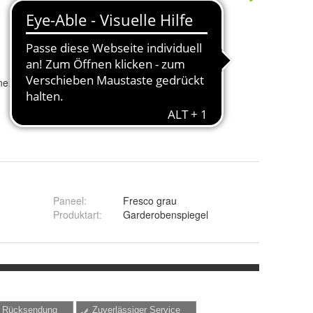
Garderobe Garderobenpaneel Kastanie und grau Flur Paneel 80 x 107 cm Beveren
Garderobe Schuhbank in Kastanie und grau Bank 107 cm Flur Sitzbank Diele Beveren
209,49 €
Paneel
:
Fresco grau
Produktart
:
Garderobenspiegel