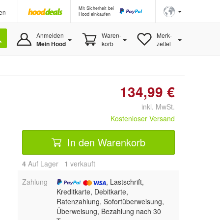
Mit Sicherheit bei
en
Hood einkaufen
Anmelden
Waren-
Merk-
Mein Hood
korb
zettel
134,99 €
inkl. MwSt.
Kostenloser Versand
In den Warenkorb
4
Auf Lager
1
 verkauft
Zahlung
, Lastschrift,
Kreditkarte, Debitkarte,
Ratenzahlung, Sofortüberweisung,
Überweisung, Bezahlung nach 30