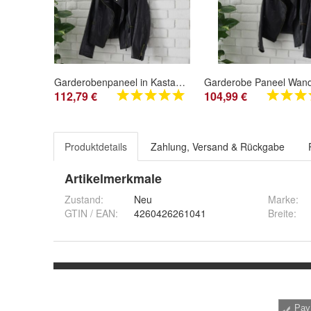
Garderobenpaneel in Kastanie und grau Flur Diele Wandgarderobe 107x23 cm Beveren
112,79 €
104,99 €
Produktdetails
Zahlung, Versand & Rückgabe
Artikelmerkmale
Zustand:
Neu
Marke:
GTIN / EAN:
4260426261041
Breite
: