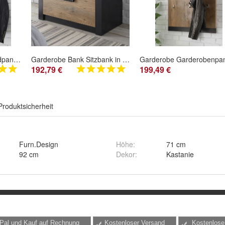
Garderobe Paneel Wandpaneel Hutablage Flurgarderobe Kastanie grau 80 cm Beveren
Garderobe Bank Sitzbank in Kastanie und grau Schuhbank 80 cm Flur Diele Beveren
192,79 €
199,49 €
Produktsicherheit
Furn.Design
Höhe
:
71 cm
92 cm
Dekor
:
Kastanie