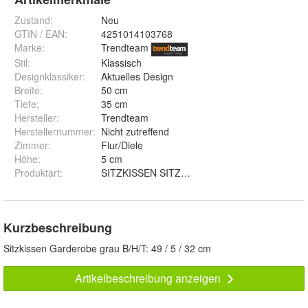
Zustand:
Neu
GTIN / EAN:
4251014103768
Marke:
Trendteam
Stil
:
Klassisch
Designklassiker
:
Aktuelles Design
Breite
:
50 cm
Tiefe
:
35 cm
Hersteller
:
Trendteam
Herstellernummer
:
Nicht zutreffend
Zimmer
:
Flur/Diele
Höhe
:
5 cm
Produktart
:
SITZKISSEN SITZAUFLAGE
Kurzbeschreibung
Sitzkissen Garderobe grau B/H/T: 49 / 5 / 32 cm
Artikelbeschreibung anzeigen