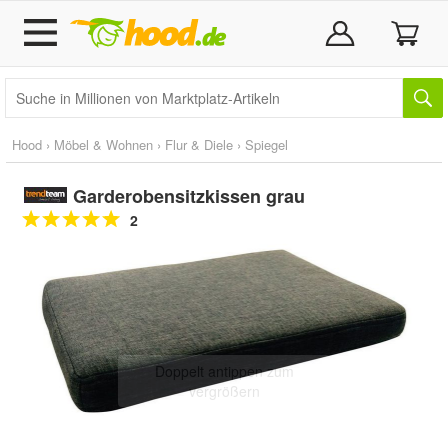
Hood
›
Möbel & Wohnen
›
Flur & Diele
›
Spiegel
Garderobensitzkissen grau
2
Doppelt antippen zum
vergrößern