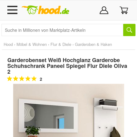
Hood
›
Möbel & Wohnen
›
Flur & Diele
›
Garderoben & Haken
Garderobenset Weiß Hochglanz Garderobe
Schuhschrank Paneel Spiegel Flur Diele Oliva
2
2