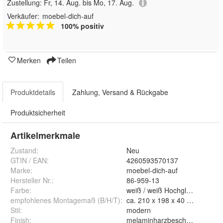
Zustellung:
Fr, 14. Aug. bis Mo, 17. Aug.
Verkäufer:
moebel-dich-auf
100% positiv
Merken
Teilen
Produktdetails
Zahlung, Versand & Rückgabe
Produktsicherheit
Artikelmerkmale
Zustand:
Neu
GTIN / EAN:
4260593570137
Marke:
moebel-dich-auf
Hersteller Nr.:
86-959-13
Farbe
:
weiß / weiß Hochglanz
empfohlenes Montagemaß (B/H/T)
:
ca. 210 x 198 x 40 cm
Stil
:
modern
Finish
:
melaminharzbeschichtet