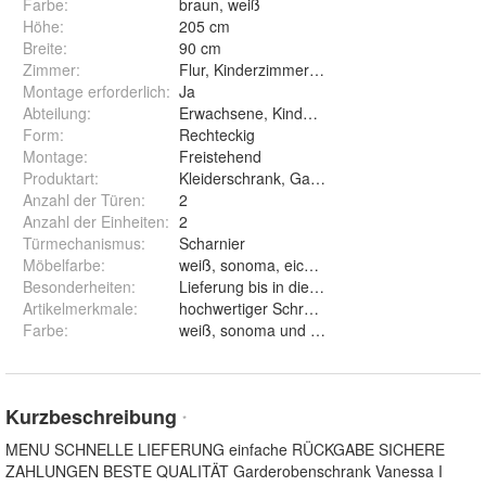
Farbe
:
braun, weiß
Höhe
:
205 cm
Breite
:
90 cm
Zimmer
:
Flur, Kinderzimmer, Wohnzimmer, Schlafzi
Montage erforderlich
:
Ja
Abteilung
:
Erwachsene, Kinder, Mädchen, Jungen
Form
:
Rechteckig
Montage
:
Freistehend
Produktart
:
Kleiderschrank, Garderobe
Anzahl der Türen
:
2
Anzahl der Einheiten
:
2
Türmechanismus
:
Scharnier
Möbelfarbe
:
weiß, sonoma, eiche artisan
Besonderheiten
:
Lieferung bis in die Wohnung
Artikelmerkmale
:
hochwertiger Schrank, Designer Schrank, l
Farbe
:
weiß, sonoma und eiche artisan
Kurzbeschreibung
*
MENU SCHNELLE LIEFERUNG einfache RÜCKGABE SICHERE
ZAHLUNGEN BESTE QUALITÄT Garderobenschrank Vanessa I