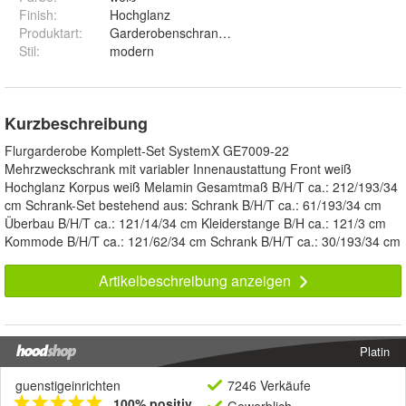
Finish
:
Hochglanz
Produktart
:
Garderobenschrank / Schuhschrank
Stil
:
modern
Kurzbeschreibung
Flurgarderobe Komplett-Set SystemX GE7009-22
Mehrzweckschrank mit variabler Innenaustattung Front weiß
Hochglanz Korpus weiß Melamin Gesamtmaß B/H/T ca.: 212/193/34
cm Schrank-Set bestehend aus: Schrank B/H/T ca.: 61/193/34 cm
Überbau B/H/T ca.: 121/14/34 cm Kleiderstange B/H ca.: 121/3 cm
Kommode B/H/T ca.: 121/62/34 cm Schrank B/H/T ca.: 30/193/34 cm
Artikelbeschreibung anzeigen
Platin
guenstigeinrichten
7246 Verkäufe
100% positiv