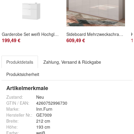
Garderobe Set weiß Hochglanz Kommode Kleiderstange Zwischenbau Schränke SystemX
Sideboard Mehrzweckschrank weiß Hochglanz Anrichte Kommode SystemX 183 cm
199,49 €
609,49 €
1
Produktdetails
Zahlung, Versand & Rückgabe
Produktsicherheit
Artikelmerkmale
Zustand:
Neu
GTIN / EAN:
4260752996730
Marke:
Inn.Furn
Hersteller Nr.:
GE7009
Breite
:
212 cm
Höhe
:
193 cm
Farbe
:
weiß