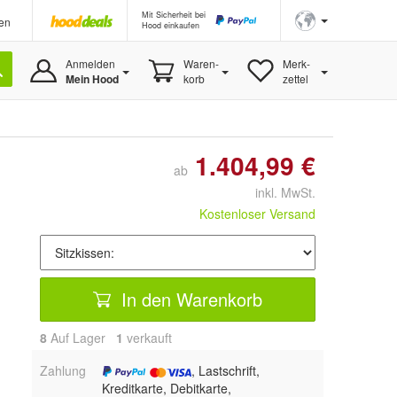
Mit Sicherheit bei
en
Hood einkaufen
Anmelden
Waren-
Merk-
Mein Hood
korb
zettel
1.404,99 €
ab
inkl. MwSt.
Kostenloser Versand
In den Warenkorb
8
Auf Lager
1
 verkauft
Zahlung
, Lastschrift,
Kreditkarte, Debitkarte,