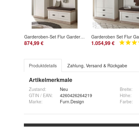
Garderoben-Set Flur Garderobe weiß Pinie Set Landhaus Schrank Schuhbank Paneel Rovola
874,99 €
1.054,99 €
Produktdetails
Zahlung, Versand & Rückgabe
Artikelmerkmale
Zustand:
Neu
Breite
:
GTIN / EAN:
4260426264219
Höhe
:
Marke:
Furn.Design
Farbe
: