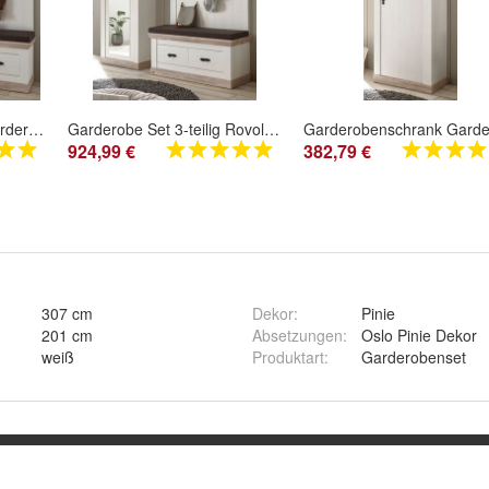
Garderoben Set Flur Garderobe Landhaus Pinie weiß mit Schuhschrank Paneel Bank Rovola
Garderobe Set 3-teilig Rovola in weiß Pinie Landhaus Flur Garderobenkombination
924,99 €
382,79 €
307 cm
Dekor
:
Pinie
201 cm
Absetzungen
:
Oslo Pinie Dekor
weiß
Produktart
:
Garderobenset