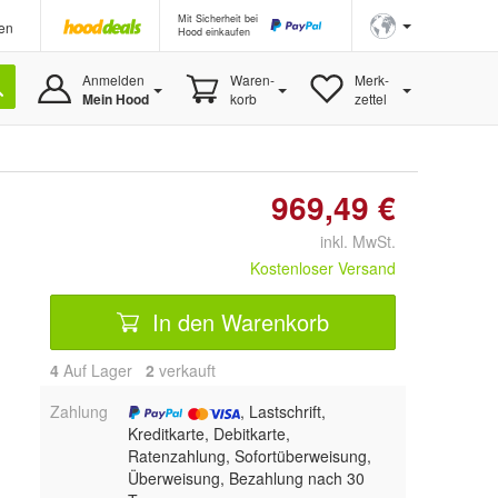
Mit Sicherheit bei
en
Hood einkaufen
Anmelden
Waren-
Merk-
Mein Hood
korb
zettel
969,49 €
inkl. MwSt.
Kostenloser Versand
In den Warenkorb
4
Auf Lager
2
 verkauft
Zahlung
, Lastschrift,
Kreditkarte, Debitkarte,
Ratenzahlung, Sofortüberweisung,
Überweisung, Bezahlung nach 30