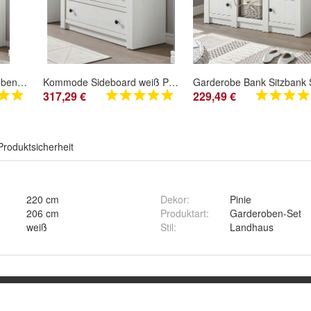
Flur Garderobe Garderoben-Set in weiß Pinie Landhaus Set mit Schrank Diele Hooge
Kommode Sideboard weiß Pinie Landhaus Anrichte Flur Diele Schrank Hooge 105 x 90
317,29 €
229,49 €
Produktsicherheit
220 cm
Dekor
:
Pinie
206 cm
Produktart
:
Garderoben-Set
weiß
Stil
:
Landhaus