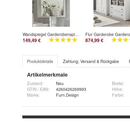
Wandspiegel Garderobenspiegel weiß Pinie Landhaus Flur Diele Spiegel Hooge 92x99
149,49 €
874,99 €
Produktdetails
Zahlung, Versand & Rückgabe
Artikelmerkmale
Zustand:
Neu
Breite
:
GTIN / EAN:
4260426269993
Höhe
:
Marke:
Furn.Design
Farbe
: