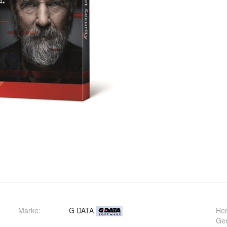
Marke:
G DATA
Her
Ger