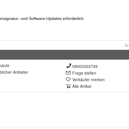
Ar
käufe
08003303749
lich
er Anbieter
Frage stellen
Verkäufer merken
Alle Artikel