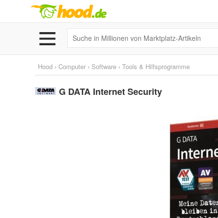
Hood
›
Computer
›
Software
›
Tools & Hilfsprogramme
G DATA Internet Security