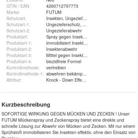
GTIN / EAN:
4260712797773
Marke:
FUTUM
Schutzart
:
Insekten, Ungeziefer, Schadinsekten
Schutzart-1
:
Ungezieferschutz, Insekten Abwehr Spray
Schutzart-2
:
Ungezieferabwehr
Produktart
:
Spray gegen Insekten , Larven, Eier
Produktart-1
:
immobilisiert Insekten
Produktart-2
:
Insektenabwehr
Produktart-3
:
Mittel gegen Insekten
Produktart-4
:
biozidfreie Formel
Kontrollmethode
:
vertreiben
Kontrollmethode-1
:
abwehren bekämpfen fernhalten
Attribut
:
Knock - Down Effekt , Direktwirkung
Kurzbeschreibung
SOFORTIGE WIRKUNG GEGEN MÜCKEN UND ZECKEN ! Unser
FUTUM Mückenspray und Zeckenspray bietet eine direkte und
schnelle Lösung zur Abwehr von Mücken und Zecken. Mit nur einem
Sprühstoß immobilisieren Sie Insekten effektiv, ohne den Einsatz von