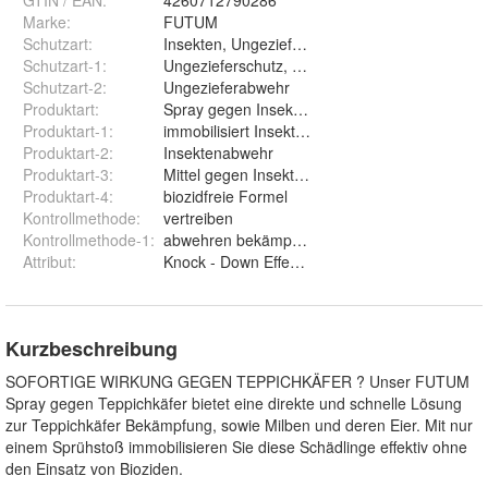
GTIN / EAN:
4260712790286
Marke:
FUTUM
Schutzart
:
Insekten, Ungeziefer, Schadinsekten
Schutzart-1
:
Ungezieferschutz, Insekten Abwehr Spray
Schutzart-2
:
Ungezieferabwehr
Produktart
:
Spray gegen Insekten , Larven, Eier
Produktart-1
:
immobilisiert Insekten
Produktart-2
:
Insektenabwehr
Produktart-3
:
Mittel gegen Insekten
Produktart-4
:
biozidfreie Formel
Kontrollmethode
:
vertreiben
Kontrollmethode-1
:
abwehren bekämpfen fernhalten
Attribut
:
Knock - Down Effekt , Direktwirkung
Kurzbeschreibung
SOFORTIGE WIRKUNG GEGEN TEPPICHKÄFER ? Unser FUTUM
Spray gegen Teppichkäfer bietet eine direkte und schnelle Lösung
zur Teppichkäfer Bekämpfung, sowie Milben und deren Eier. Mit nur
einem Sprühstoß immobilisieren Sie diese Schädlinge effektiv ohne
den Einsatz von Bioziden.