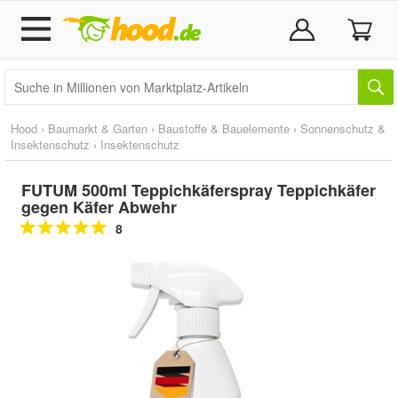
Hood
›
Baumarkt & Garten
›
Baustoffe & Bauelemente
›
Sonnenschutz &
Insektenschutz
›
Insektenschutz
FUTUM 500ml Teppichkäferspray Teppichkäfer
gegen Käfer Abwehr
8