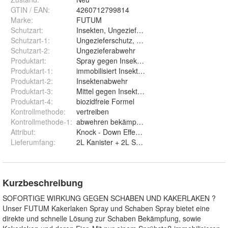
GTIN / EAN:
4260712799814
Marke:
FUTUM
Schutzart
:
Insekten, Ungeziefer, Schadinsekten
Schutzart-1
:
Ungezieferschutz, Insekten Abwehr Spray
Schutzart-2
:
Ungezieferabwehr
Produktart
:
Spray gegen Insekten , Larven, Eier
Produktart-1
:
immobilisiert Insekten
Produktart-2
:
Insektenabwehr
Produktart-3
:
Mittel gegen Insekten
Produktart-4
:
biozidfreie Formel
Kontrollmethode
:
vertreiben
Kontrollmethode-1
:
abwehren bekämpfen fernhalten
Attribut
:
Knock - Down Effekt , Direktwirkung
Lieferumfang
:
2L Kanister + 2L Sprüher ( dieser leer )
Kurzbeschreibung
SOFORTIGE WIRKUNG GEGEN SCHABEN UND KAKERLAKEN ?
Unser FUTUM Kakerlaken Spray und Schaben Spray bietet eine
direkte und schnelle Lösung zur Schaben Bekämpfung, sowie