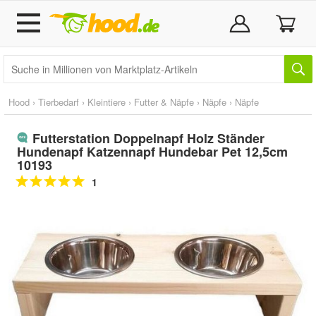
Hood
›
Tierbedarf
›
Kleintiere
›
Futter & Näpfe
›
Näpfe
›
Näpfe
Futterstation Doppelnapf Holz Ständer
Hundenapf Katzennapf Hundebar Pet 12,5cm
10193
1