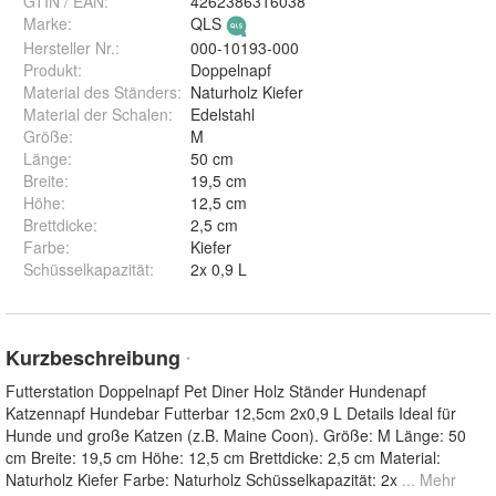
GTIN / EAN:
4262386316038
Marke:
QLS
Hersteller Nr.:
000-10193-000
Produkt
:
Doppelnapf
Material des Ständers
:
Naturholz Kiefer
Material der Schalen
:
Edelstahl
Größe
:
M
Länge
:
50 cm
Breite
:
19,5 cm
Höhe
:
12,5 cm
Brettdicke
:
2,5 cm
Farbe
:
Kiefer
Schüsselkapazität
:
2x 0,9 L
Kurzbeschreibung
*
Futterstation Doppelnapf Pet Diner Holz Ständer Hundenapf
Katzennapf Hundebar Futterbar 12,5cm 2x0,9 L Details Ideal für
Hunde und große Katzen (z.B. Maine Coon). Größe: M Länge: 50
cm Breite: 19,5 cm Höhe: 12,5 cm Brettdicke: 2,5 cm Material:
Naturholz Kiefer Farbe: Naturholz Schüsselkapazität: 2x
... Mehr