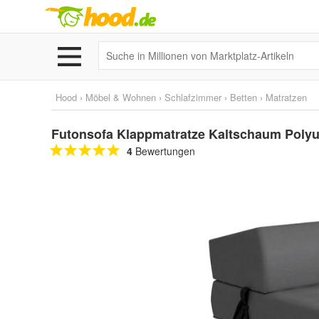
Hood
›
Möbel & Wohnen
›
Schlafzimmer
›
Betten
›
Matratzen
Futonsofa Klappmatratze Kaltschaum Polyu
4
Bewertungen