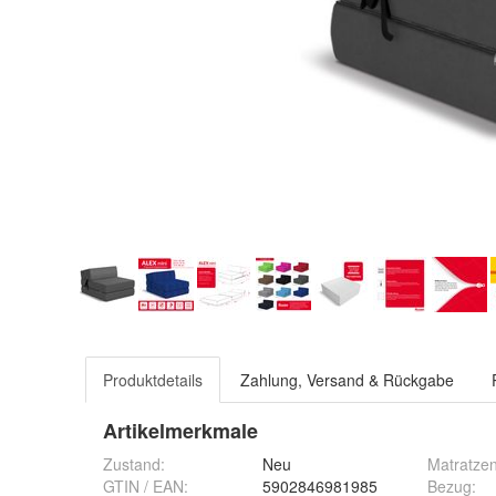
Produktdetails
Zahlung, Versand & Rückgabe
Artikelmerkmale
Zustand:
Neu
Matratzen
GTIN / EAN:
5902846981985
Bezug
: