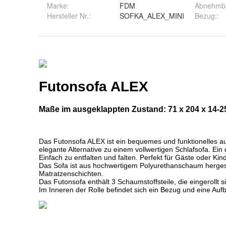
Marke:
FDM
Abnehmb
Hersteller Nr.:
SOFKA_ALEX_MINI
Bezug:
: