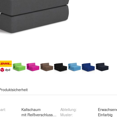
Produktsicherheit
art
:
Kaltschaum
Abteilung
:
Erwachsen
mit Reißverschluss abnehmbar und waschbar
Muster
:
Einfarbig