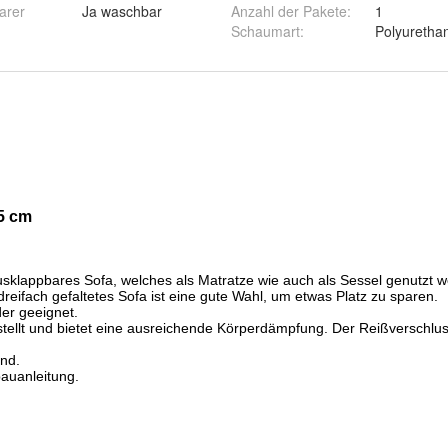
arer
Ja waschbar
Anzahl der Pakete
:
1
Schaumart
:
Polyureth