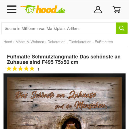
Hood
›
Möbel & Wohnen
›
Dekoration
›
Türdekoration
›
Fußmatten
Fußmatte Schmutzfangmatte Das schönste an
Zuhause sind F495 75x50 cm
1