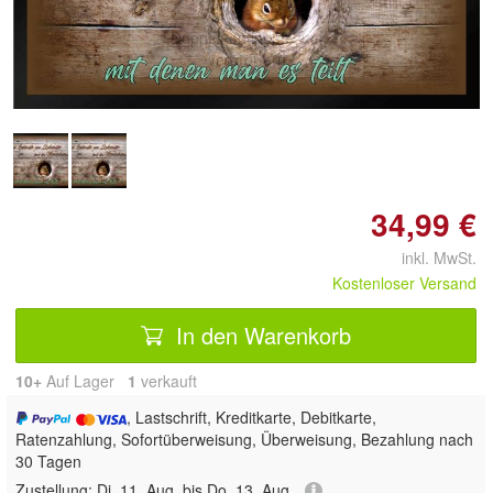
Doppelt antippen zum
vergrößern
34,99 €
inkl. MwSt.
Kostenloser Versand
In den Warenkorb
10+
Auf Lager
1
 verkauft
, Lastschrift, Kreditkarte, Debitkarte,
Ratenzahlung, Sofortüberweisung, Überweisung, Bezahlung nach
30 Tagen
Zustellung:
Di, 11. Aug. bis Do, 13. Aug.