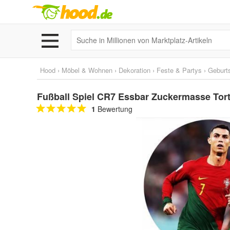
Hood
›
Möbel & Wohnen
›
Dekoration
›
Feste & Partys
›
Geburt
Fußball Spiel CR7 Essbar Zuckermasse Torte
1
Bewertung