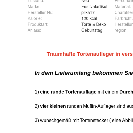
Zustand:
Neu
Personali
Marke:
Festivalartikel
Material
:
Hersteller Nr.:
pilka17
Charakte
Kalorie
:
120 kcal
Farbricht
Produktart
:
Torte & Deko
Herstellu
Anlass
:
Geburtstag
region
: