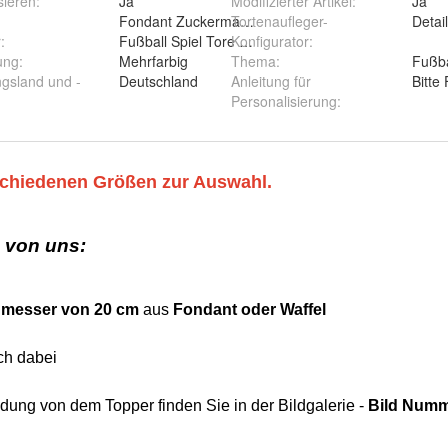
sieren
:
Ja
Modifizierter Artikel
:
Ja
Fondant Zuckermasse Oblate Zuckerpapier
Tortenaufleger-
Detai
r
:
Fußball Spiel Tore Ball Champions League UEFA
Konfigurator
:
ung
:
Mehrfarbig
Thema
:
Fußba
ngsland und -
Deutschland
Anleitung für
Bitte
Personalisierung
: