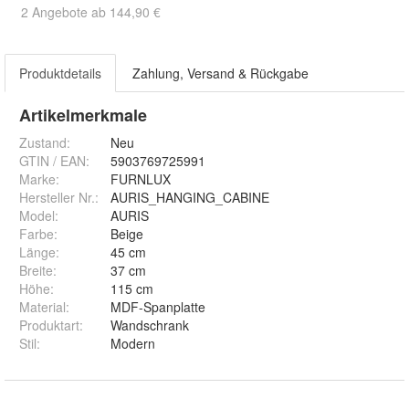
2 Angebote ab 144,90 €
Produktdetails
Zahlung, Versand & Rückgabe
Artikelmerkmale
Zustand:
Neu
GTIN / EAN:
5903769725991
Marke:
FURNLUX
Hersteller Nr.:
AURIS_HANGING_CABINE
Model
:
AURIS
Farbe
:
Beige
Länge
:
45 cm
Breite
:
37 cm
Höhe
:
115 cm
Material
:
MDF-Spanplatte
Produktart
:
Wandschrank
Stil
:
Modern