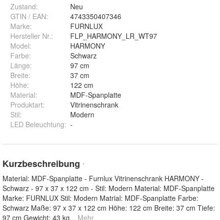
Zustand:
Neu
GTIN / EAN:
4743350407346
Marke:
FURNLUX
Hersteller Nr.:
FLP_HARMONY_LR_WT97
Model
:
HARMONY
Farbe
:
Schwarz
Länge
:
97 cm
Breite
:
37 cm
Höhe
:
122 cm
Material
:
MDF-Spanplatte
Produktart
:
Vitrinenschrank
Stil
:
Modern
LED Beleuchtung
:
-
Kurzbeschreibung
*
Material: MDF-Spanplatte - Furnlux Vitrinenschrank HARMONY -
Schwarz - 97 x 37 x 122 cm - Stil: Modern Material: MDF-Spanplatte
Marke: FURNLUX Stil: Modern Matrial: MDF-Spanplatte Farbe:
Schwarz Maße: 97 x 37 x 122 cm Höhe: 122 cm Breite: 37 cm Tiefe:
97 cm Gewicht: 43 kg
... Mehr