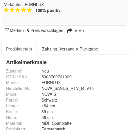
Verkäufer:
FURNLUX
100% positiv
Merken
Preis vorschlagen
Teilen
Produktdetails
Zahlung, Versand & Rückgabe
Artikelmerkmale
Zustand:
Neu
GTIN / EAN:
5903769731329
Marke:
FURNLUX
Hersteller Nr.:
NOVA_SANDS_RTV_RTV15
Model
:
NOVA S
Farbe
:
Schwarz
Länge
:
154 cm
Breite
:
39 cm
Höhe
:
56 cm
Material
:
MDF-Spanplatte
Produktart
:
Fernsehtisch