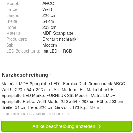
Model
:
ARCO
Farbe
:
Weiß
Länge
:
220 cm
Breite
:
54 cm
Höhe
:
203 cm
Material
:
MDF-Spanplatte
Produktart
:
Drehtürenschrank
Stil
:
Modern
LED Beleuchtung
:
mit LED in RGB
Kurzbeschreibung
*
Material: MDF-Spanplatte LED - Furnlux Drehtürenschrank ARCO -
Weiß - 220 x 54 x 203 cm - Stil: Modern LED Material: MDF-
Spanplatte LED Marke: FURNLUX Stil: Modern Matrial: MDF-
Spanplatte Farbe: Weiß Maße: 220 x 54 x 203 cm Höhe: 203 cm
Breite: 54 cm Tiefe: 220 cm Gewicht: 173 kg
... Mehr
* maschinell aus der Artikelbeschreibung erstellt
Artikelbeschreibung anzeigen