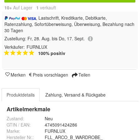
10+
Auf Lager
1
 verkauft
, Lastschrift, Kreditkarte, Debitkarte,
Ratenzahlung, Sofortüberweisung, Überweisung, Bezahlung nach
30 Tagen
Zustellung:
Fr, 28. Aug. bis Do, 17. Sept.
Verkäufer:
FURNLUX
100% positiv
Merken
Preis vorschlagen
Teilen
Produktdetails
Zahlung, Versand & Rückgabe
Artikelmerkmale
Zustand:
Neu
GTIN / EAN:
4745091424286
Marke:
FURNLUX
Hersteller Nr.:
FLL_ARCO_B_WARDROBE_