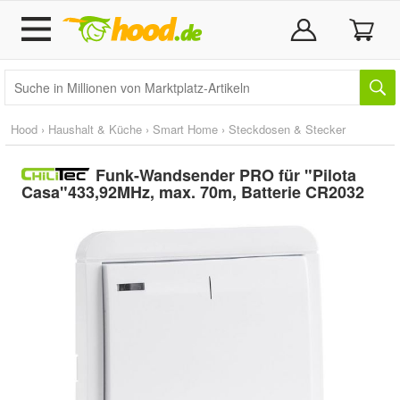
Hood
›
Haushalt & Küche
›
Smart Home
›
Steckdosen & Stecker
Funk-Wandsender PRO für "Pilota
Casa"433,92MHz, max. 70m, Batterie CR2032