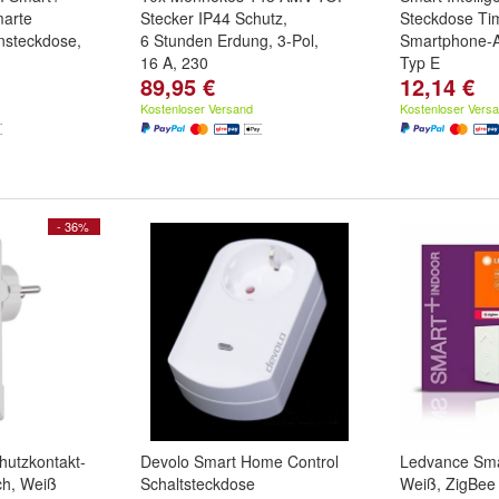
marte
Stecker IP44 Schutz,
Steckdose Ti
nsteckdose,
6 Stunden Erdung, 3-Pol,
Smartphone-
16 A, 230
Typ E
89,95 €
12,14 €
Kostenloser Versand
Kostenloser Vers
- 36%
hutzkontakt-
Devolo Smart Home Control
Ledvance Sma
ach, Weiß
Schaltsteckdose
Weiß, ZigBee 