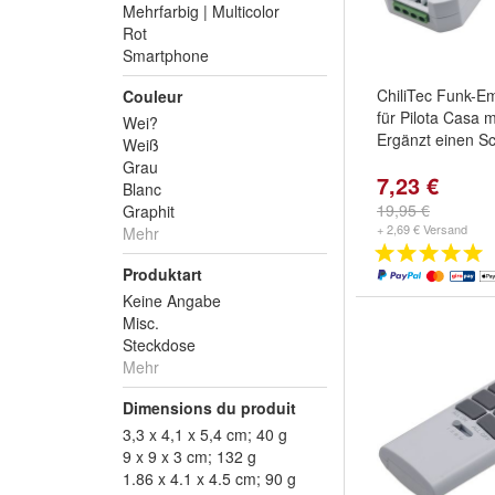
Mehrfarbig | Multicolor
Rot
Smartphone
ChiliTec Funk-
Couleur
für Pilota Casa 
Wei?
Ergänzt einen Sc
Weiß
Grau
7,23 €
Blanc
19,95 €
Graphit
+ 2,69 € Versand
Mehr
Produktart
Keine Angabe
Misc.
Steckdose
Mehr
Dimensions du produit
3,3 x 4,1 x 5,4 cm; 40 g
9 x 9 x 3 cm; 132 g
1.86 x 4.1 x 4.5 cm; 90 g