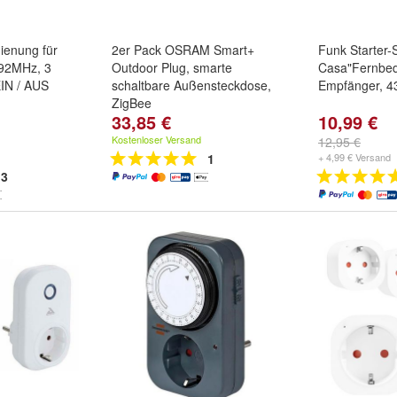
ienung für
2er Pack OSRAM Smart+
Funk Starter-S
,92MHz, 3
Outdoor Plug, smarte
Casa"Fernbed
EIN / AUS
schaltbare Außensteckdose,
Empfänger, 4
ZigBee
33,85 €
10,99 €
Kostenloser Versand
12,95 €
1
+ 4,99 € Versand
3