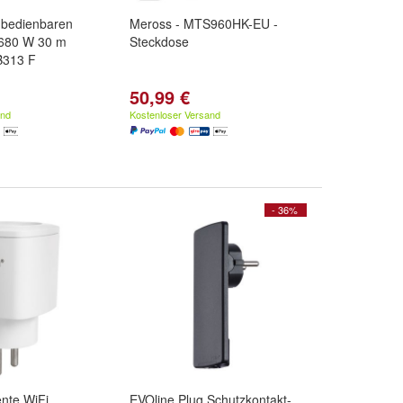
nbedienbaren
Meross - MTS960HK-EU -
680 W 30 m
Steckdose
B313 F
50,99 €
and
Kostenloser Versand
- 36%
ente WiFi
EVOline Plug Schutzkontakt-