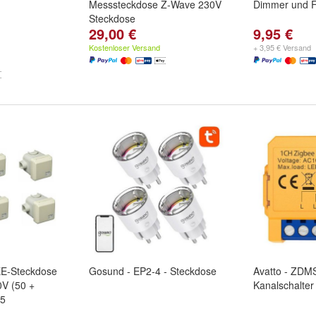
Messsteckdose Z-Wave 230V
Dimmer und 
Steckdose
29,00 €
9,95 €
Kostenloser Versand
+ 3,95 € Versand
E-Steckdose
Gosund - EP2-4 - Steckdose
Avatto - ZDM
0V (50 +
Kanalschalter
25