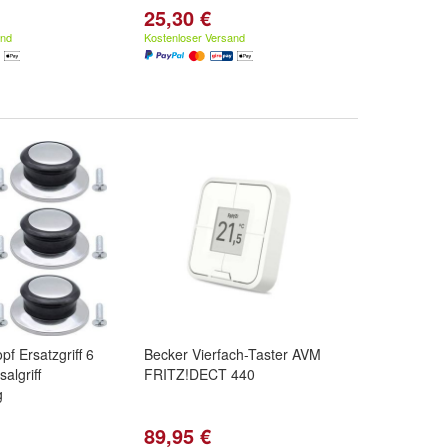
25,30 €
and
Kostenloser Versand
f Ersatzgriff 6
Becker Vierfach-Taster AVM
algriff
FRITZ!DECT 440
g
89,95 €