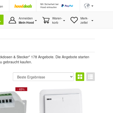
Mit Sicherheit bei
en
Hood einkaufen
Anmelden
Waren-
Merk-
Mein Hood
korb
zettel
ckdosen & Stecker" 178 Angebote. Die Angebote starten
du gebraucht kaufen.
- 63%