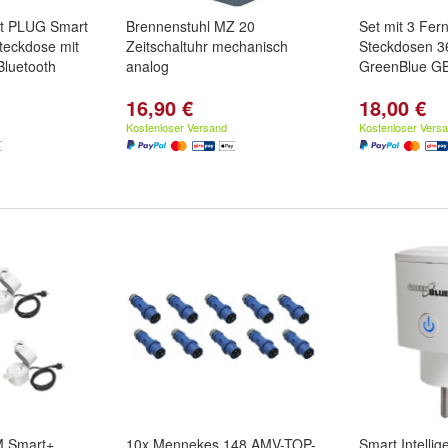
t PLUG Smart
Brennenstuhl MZ 20
Set mit 3 Fer
teckdose mit
Zeitschaltuhr mechanisch
Steckdosen 3
Bluetooth
analog
GreenBlue G
16,90 €
18,00 €
Kostenloser Versand
Kostenloser Vers
M Smart+
10x Mennekes 148 AMV-TOP-
Smart Intellig