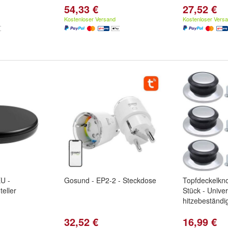
54,33 €
27,52 €
Kostenloser Versand
Kostenloser Vers
U -
Gosund - EP2-2 - Steckdose
Topfdeckelknop
teller
Stück - Univers
hitzebeständi
32,52 €
16,99 €