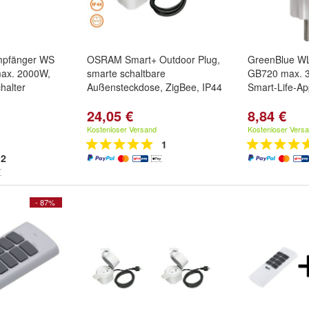
Empfänger WS
OSRAM Smart+ Outdoor Plug,
GreenBlue W
max. 2000W,
smarte schaltbare
GB720 max. 
halter
Außensteckdose, ZigBee, IP44
Smart-Life-A
24,05 €
8,84 €
Kostenloser Versand
Kostenloser Vers
1
2
- 87%