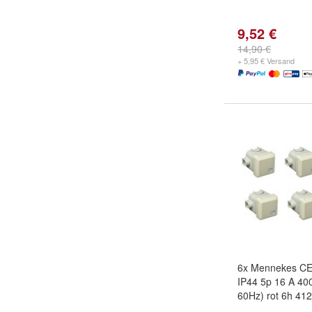
9,52 €
14,90 €
+ 5,95 € Versand
6x Mennekes CE
IP44 5p 16 A 40
60Hz) rot 6h 41