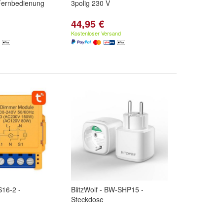
Fernbedienung
3polig 230 V
44,95 €
Kostenloser Versand
S16-2 -
BlitzWolf - BW-SHP15 -
Steckdose