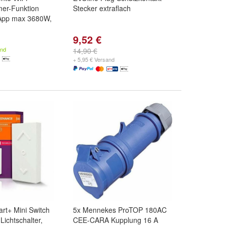
mer-Funktion
Stecker extraflach
App max 3680W,
9,52 €
and
14,90 €
+ 5,95 € Versand
rt+ Mini Switch
5x Mennekes ProTOP 180AC
Lichtschalter,
CEE-CARA Kupplung 16 A