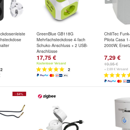
ckdosenleiste
GreenBlue GB118G
ChiliTec Funk
chsteckdose
Mehrfachsteckdose 4-fach
Pilota Casa 1
alter
Schuko-Anschluss + 2 USB-
2000W, Ersetz
Anschlüsse
17,75 €
7,29 €
Kostenloser Versand
19,95 €
2
2
+ 2,69 € Versand
- 64%