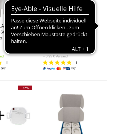
LAN-Steckdose
OSRAM Smart+ Plug,
3680,00 W
Bluetooth schaltbare
pp
Steckdose, kompatibel mit
Alexa, Google
13,75 €
and
+ 3,95 € Versand
1
1
- 15%