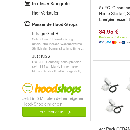
In dieser Kategorie
2x EGLO connec
Hier Verkaufen
Home Stecker, S
Energiemesser, 
Passende Hood-Shops
34,95 €
Infrago GmbH
Kostenloser Versand
Schmidbauer Infrarotheizungen
umwe- ltfreundliche Wohlfühlwärme
ähnlich der Sonnenstrahlung für je ...
Just-KiSS
Die KiSS! Company behauptet sich
seit 1995 am Markt. Immer neue
Ideen in bester Qualität hergestellt, ...
Jetzt in 5 Minuten deinen eigenen
Hood-Shop einrichten.
Jetzt einrichten
4er Pack OSRA