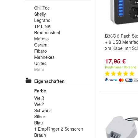
ChiliTec
Shelly
Legrand
TP-LINK
Brennenstuhl
B36C 3 Fach Ste
Meross
+ 6 USB Mehrfa
Osram
2m Kabel mit Sch
Fibaro
Mennekes
17,95 €
Unitec
Kostenloser Versand
Mehr
Eigenschaften
Farbe
Weiß
Wei?
Schwarz
Silber
Blau
1 Empf?nger 2 Sensoren
Braun