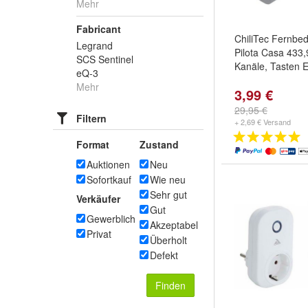
Mehr
Fabricant
ChiliTec Fernbed
Legrand
Pilota Casa 433
SCS Sentinel
Kanäle, Tasten 
eQ-3
Mehr
3,99 €
29,95 €
Filtern
+ 2,69 € Versand
Format
Zustand
Auktionen
Neu
Sofortkauf
Wie neu
Sehr gut
Verkäufer
Gut
Gewerblich
Akzeptabel
Privat
Überholt
Defekt
Finden