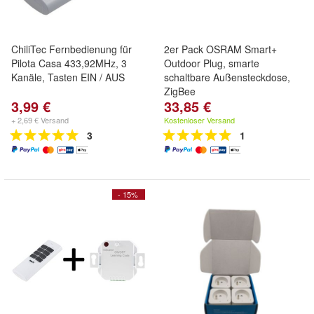
ChiliTec Fernbedienung für
2er Pack OSRAM Smart+
Pilota Casa 433,92MHz, 3
Outdoor Plug, smarte
Kanäle, Tasten EIN / AUS
schaltbare Außensteckdose,
ZigBee
3,99 €
33,85 €
+ 2,69 € Versand
Kostenloser Versand
3
1
- 15%