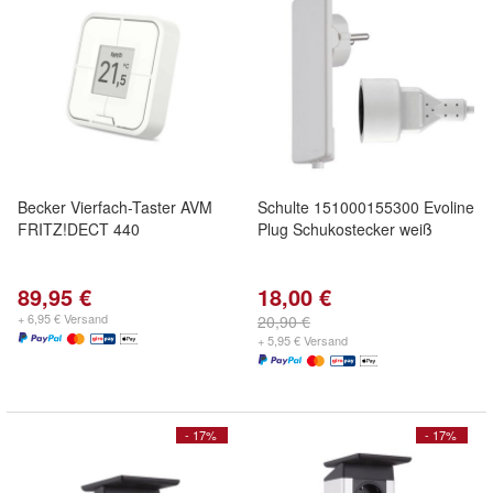
Becker Vierfach-Taster AVM
Schulte 151000155300 Evoline
FRITZ!DECT 440
Plug Schukostecker weiß
89,95 €
18,00 €
+ 6,95 € Versand
20,90 €
+ 5,95 € Versand
- 17%
- 17%