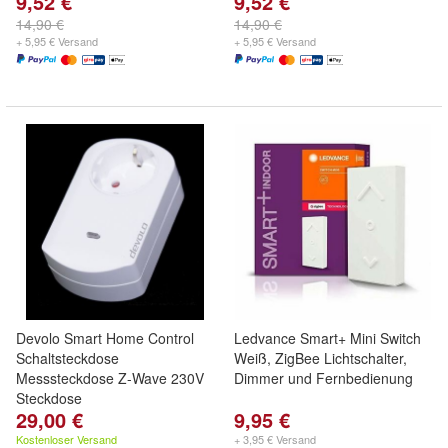
9,52 €
9,52 €
14,90 €
14,90 €
+ 5,95 € Versand
+ 5,95 € Versand
Devolo Smart Home Control
Ledvance Smart+ Mini Switch
Schaltsteckdose
Weiß, ZigBee Lichtschalter,
Messsteckdose Z-Wave 230V
Dimmer und Fernbedienung
Steckdose
29,00 €
9,95 €
Kostenloser Versand
+ 3,95 € Versand