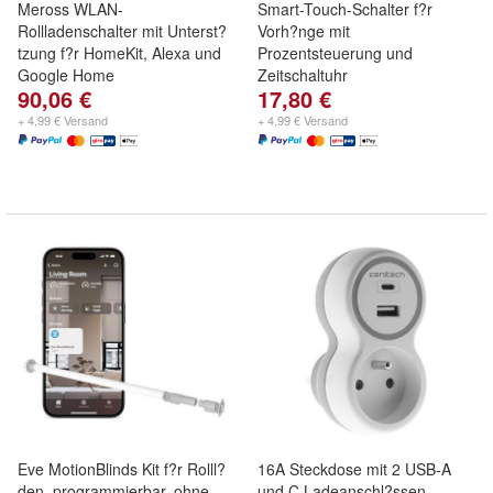
Meross WLAN-
Smart-Touch-Schalter f?r
Rollladenschalter mit Unterst?
Vorh?nge mit
tzung f?r HomeKit, Alexa und
Prozentsteuerung und
Google Home
Zeitschaltuhr
90,06 €
17,80 €
+ 4,99 € Versand
+ 4,99 € Versand
Eve MotionBlinds Kit f?r Rolll?
16A Steckdose mit 2 USB-A
den, programmierbar, ohne
und C Ladeanschl?ssen