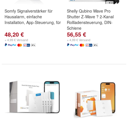
Somfy Signalverstärker für
Shelly Qubino Wave Pro
Hausalarm, einfache
Shutter Z-Wave ? 2-Kanal
Installation, App-Steuerung, für
Rollladensteuerung, DIN-
Schiene
48,20 €
56,55 €
+ 4,99 € Versand
+ 4,99 € Versand