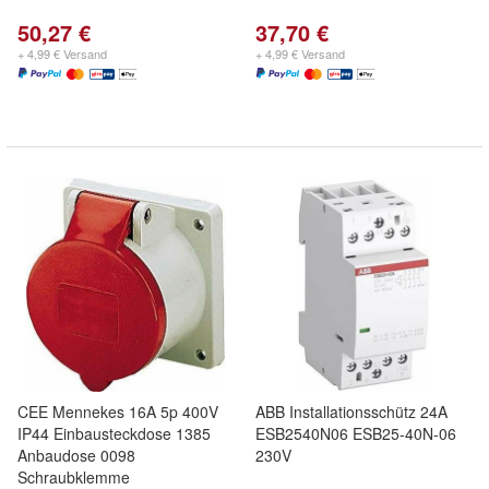
50,27 €
37,70 €
+ 4,99 € Versand
+ 4,99 € Versand
CEE Mennekes 16A 5p 400V
ABB Installationsschütz 24A
IP44 Einbausteckdose 1385
ESB2540N06 ESB25-40N-06
Anbaudose 0098
230V
Schraubklemme