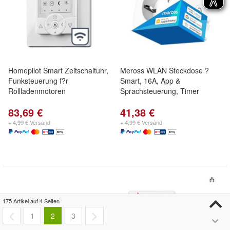
Homepilot Smart Zeitschaltuhr,
Meross WLAN Steckdose ?
Funksteuerung f?r
Smart, 16A, App &
Rollladenmotoren
Sprachsteuerung, Timer
83,69 €
41,38 €
+ 4,99 € Versand
+ 4,99 € Versand
175 Artikel auf 4 Seiten
1
2
3